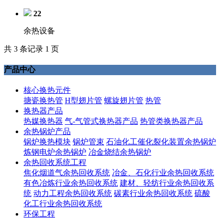
22
余热设备
共 3 条记录 1 页
产品中心
核心换热元件
搪瓷换热管
H型翅片管
螺旋翅片管
热管
换热器产品
热媒换热器
气-气管式换热器产品
热管类换热器产品
余热锅炉产品
锅炉换热模块
锅炉管束
石油化工催化裂化装置余热锅炉
炼钢电炉余热锅炉
冶金烧结余热锅炉
余热回收系统工程
焦化烟道气余热回收系统
冶金、石化行业余热回收系统
有色冶炼行业余热回收系统
建材、轻纺行业余热回收系
统
动力工程余热回收系统
碳素行业余热回收系统
硫酸
化工行业余热回收系统
环保工程