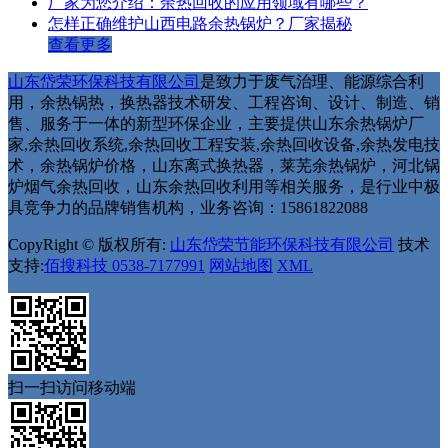
厂家为您介绍：余热回收的应用领域有哪些？
怎样正确维护山西电路余热锅炉？厂家揭秘
查看更多
山东岱荣环保科技有限公司
是致力于废气治理、能源综合利
用，余热锅热，换热器技术研发、工程咨询、设计、制造、销
售、服务于一体的新型环保企业，主要提供山东余热锅炉厂
家,余热回收系统,余热回收工程安装,余热回收设备,余热发电技
术，余热锅炉价格，山东离式换热器，莱芜余热锅炉，河北锅
炉烟气余热回收，山东余热回收利用等相关服务，是行业中极
具竞争力的品牌销售机构，业务咨询：15861822088
CopyRight © 版权所有:
山东岱荣节能环保科技有限公司
技术
支持:
佰搜科技 0538-7177991
网站地图
XML
扫一扫访问移动端