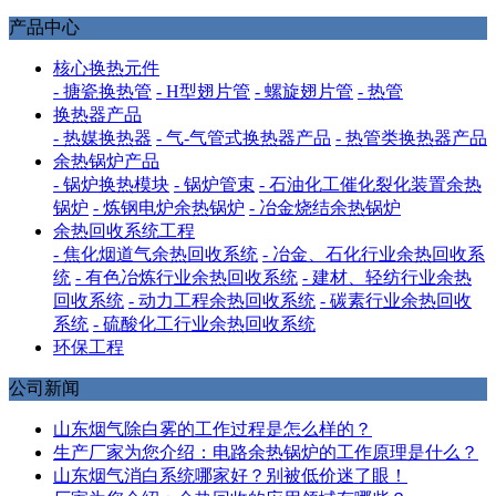
产品中心
核心换热元件
- 搪瓷换热管
- H型翅片管
- 螺旋翅片管
- 热管
换热器产品
- 热媒换热器
- 气-气管式换热器产品
- 热管类换热器产品
余热锅炉产品
- 锅炉换热模块
- 锅炉管束
- 石油化工催化裂化装置余热
锅炉
- 炼钢电炉余热锅炉
- 冶金烧结余热锅炉
余热回收系统工程
- 焦化烟道气余热回收系统
- 冶金、石化行业余热回收系
统
- 有色冶炼行业余热回收系统
- 建材、轻纺行业余热
回收系统
- 动力工程余热回收系统
- 碳素行业余热回收
系统
- 硫酸化工行业余热回收系统
环保工程
公司新闻
山东烟气除白雾的工作过程是怎么样的？
生产厂家为您介绍：电路余热锅炉的工作原理是什么？
山东烟气消白系统哪家好？别被低价迷了眼！