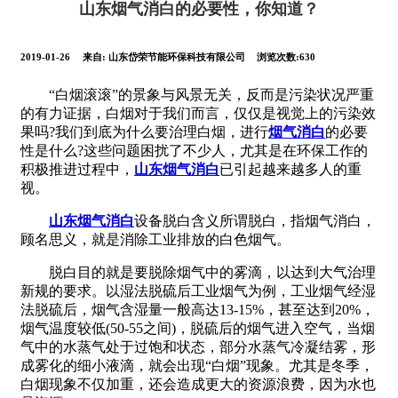
山东烟气消白的必要性，你知道？
2019-01-26
来自:
山东岱荣节能环保科技有限公司
浏览次数:630
“白烟滚滚”的景象与风景无关，反而是污染状况严重
的有力证据，白烟对于我们而言，仅仅是视觉上的污染效
果吗?我们到底为什么要治理白烟，进行
烟气消白
的必要
性是什么?这些问题困扰了不少人，尤其是在环保工作的
积极推进过程中，
山东烟气消白
已引起越来越多人的重
视。
山东烟气消白
设备脱白含义所谓脱白，指烟气消白，
顾名思义，就是消除工业排放的白色烟气。
脱白目的就是要脱除烟气中的雾滴，以达到大气治理
新规的要求。以湿法脱硫后工业烟气为例，工业烟气经湿
法脱硫后，烟气含湿量一般高达13-15%，甚至达到20%，
烟气温度较低(50-55之间)，脱硫后的烟气进入空气，当烟
气中的水蒸气处于过饱和状态，部分水蒸气冷凝结雾，形
成雾化的细小液滴，就会出现“白烟”现象。尤其是冬季，
白烟现象不仅加重，还会造成更大的资源浪费，因为水也