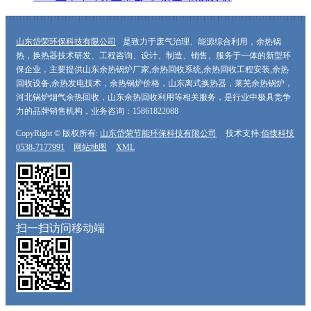
山东岱荣环保科技有限公司
是致力于废气治理、能源综合利用，余热锅
热，换热器技术研发、工程咨询、设计、制造、销售、服务于一体的新型环
保企业，主要提供山东余热锅炉厂家,余热回收系统,余热回收工程安装,余热
回收设备,余热发电技术，余热锅炉价格，山东离式换热器，莱芜余热锅炉，
河北锅炉烟气余热回收，山东余热回收利用等相关服务，是行业中极具竞争
力的品牌销售机构，业务咨询：15861822088
CopyRight © 版权所有:
山东岱荣节能环保科技有限公司
技术支持:
佰搜科技
0538-7177991
网站地图
XML
扫一扫访问移动端