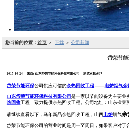
您当前的位置：
首页
下载
公司新闻
>
>
岱荣节能
2015-10-24
来自:
山东岱荣节能环保科技有限公司
浏览次数:637
岱荣
节能环保
公司供应可信的
余热回收工程
——
电炉烟气余
山东岱荣节能环保科技有限公司
是一家以节能设备为主要业
热回收
工程，致力提供余热回收工程。公司地址：山东省莱
余
请继续查看以下，马年新品余热回收工程，山西
电炉
烟气
岱荣节能环保公司的营业时间是周一至周日，如果客户对于