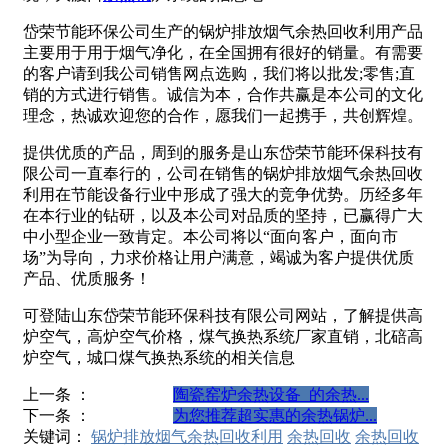
岱荣节能环保公司生产的锅炉排放烟气余热回收利用产品
主要用于用于烟气净化，在全国拥有很好的销量。有需要
的客户请到我公司销售网点选购，我们将以批发;零售;直
销的方式进行销售。诚信为本，合作共赢是本公司的文化
理念，热诚欢迎您的合作，愿我们一起携手，共创辉煌。
提供优质的产品，周到的服务是山东岱荣节能环保科技有
限公司一直奉行的，公司在销售的锅炉排放烟气余热回收
利用在节能设备行业中形成了强大的竞争优势。历经多年
在本行业的钻研，以及本公司对品质的坚持，已赢得广大
中小型企业一致肯定。本公司将以“面向客户，面向市
场”为导向，力求价格让用户满意，竭诚为客户提供优质
产品、优质服务！
可登陆山东岱荣节能环保科技有限公司网站，了解提供高
炉空气，高炉空气价格，煤气换热系统厂家直销，北碚高
炉空气，城口煤气换热系统的相关信息
上一条 ：
陶瓷窑炉余热设备_的余热...
下一条 ：
为您推荐超实惠的余热锅炉...
关键词：
锅炉排放烟气余热回收利用
余热回收
余热回收