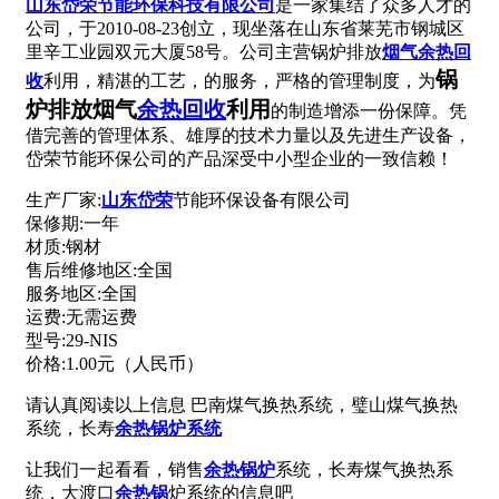
山东岱荣节能环保科技有限公司
是一家集结了众多人才的
公司，于2010-08-23创立，现坐落在山东省莱芜市钢城区
里辛工业园双元大厦58号。公司主营锅炉排放
烟气余热回
锅
收
利用，精湛的工艺，的服务，严格的管理制度，为
炉排放烟气
余热回收
利用
的制造增添一份保障。凭
借完善的管理体系、雄厚的技术力量以及先进生产设备，
岱荣节能环保公司的产品深受中小型企业的一致信赖！
生产厂家:
山东岱荣
节能环保设备有限公司
保修期:一年
材质:钢材
售后维修地区:全国
服务地区:全国
运费:无需运费
型号:29-NIS
价格:1.00元（人民币）
请认真阅读以上信息 巴南煤气换热系统，璧山煤气换热
系统，长寿
余热锅炉系统
让我们一起看看，销售
余热锅炉
系统，长寿煤气换热系
统，大渡口
余热锅
炉系统的信息吧