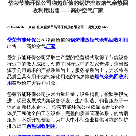
岱荣节能环保公司物超所值的锅炉排放烟气余热回
收利用出售——高炉空气厂家
2016-04-16
来自:
山东岱荣节能环保科技有限公司
浏览次数:665
岱荣
节能环保
公司物超所值的
锅炉排放烟气余热回收利用
出售——高炉空气
厂家
岱荣节能环保公司采取生产型的经营模式取得了节能设备
行业中的傲人成绩，创造了同行业中的发家奇迹，这当然
源于公司追求的产品质量为上，服务品质为上，力求将有
品质且具有用于烟气净化用途的锅炉排放
烟气余热回收利
用
奉献给广大客户群众。
岱荣节能环保公司技术力量雄量，设备精良，检验手段先
进，现已发展成为集设备研发、生产制造、销售服务于一
体的高新技术企业。 岱荣节能环保公司依靠高素质的全
体员工和健全的工艺设备，完整的质量管理体系，的售后
服务，不断开拓创新，为广大中小型企业提供可靠的锅炉
排放烟气
余热回收利用
。